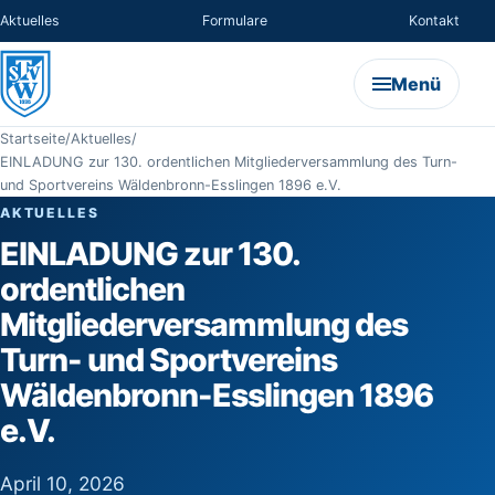
Aktuelles
Formulare
Kontakt
Menü
Startseite
/
Aktuelles
/
EINLADUNG zur 130. ordentlichen Mitgliederversammlung des Turn-
und Sportvereins Wäldenbronn-Esslingen 1896 e.V.
AKTUELLES
EINLADUNG zur 130.
ordentlichen
Mitgliederversammlung des
Turn- und Sportvereins
Wäldenbronn-Esslingen 1896
e.V.
April 10, 2026