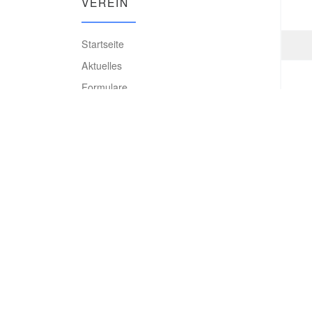
VEREIN
Startseite
Aktuelles
Formulare
Vorstand
Datenschutzerklärung
Kinderschutz
Hygienekonzept
Vereinsgaststätte
Kontakt
Impressum
Login