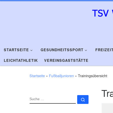
Zum Inhalt springen
STARTSEITE
GESUNDHEITSSPORT
FREIZEI
LEICHTATHLETIK
VEREINSGASTSTÄTTE
Startseite
»
Fußballjunioren
»
Trainingsübersicht
Tr
SUCHE
Suche …