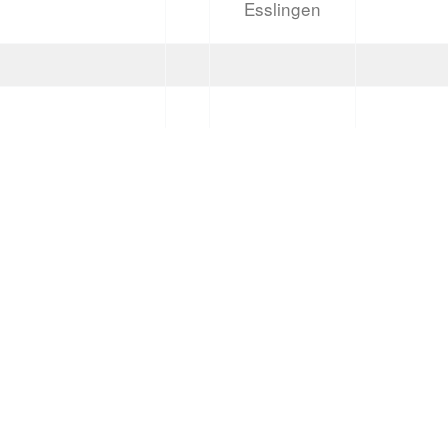
Esslingen
Akar, Timur
C-Jugend
2011/2
Paatz, Gerhard
Bayer, Tillmann
D-Jugend
2013/2