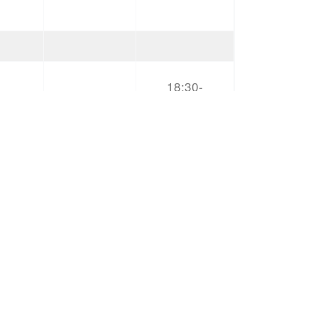
18:30-
012
Mo / Mi
20:00
17:00 –
014
Mo/Mi
18:30