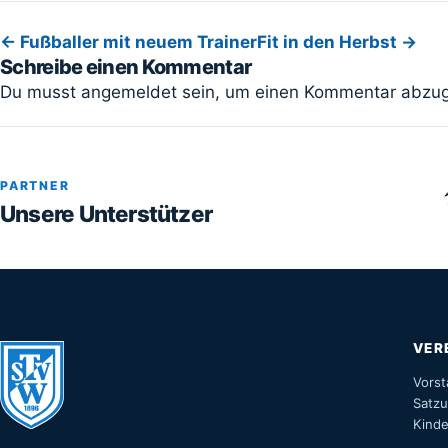
Beitragsnavigation
← Fußballer mit neuem Trainer
Fit in den Herbst →
Schreibe einen Kommentar
Du musst
angemeldet
sein, um einen Kommentar abzu
PARTNER
Unsere Unterstützer
VER
Vors
Satz
Kinde