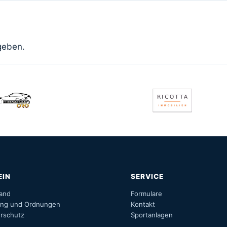
geben.
EIN
SERVICE
tand
Formulare
ung und Ordnungen
Kontakt
rschutz
Sportanlagen