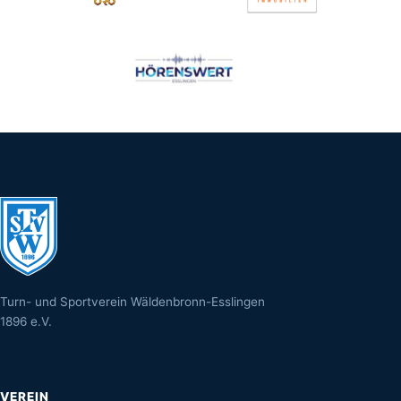
Turn- und Sportverein Wäldenbronn-Esslingen
1896 e.V.
VEREIN